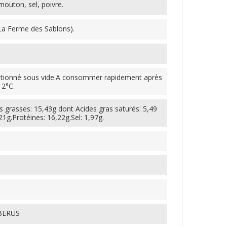
outon, sel, poivre.
La Ferme des Sablons).
itionné sous vide.A consommer rapidement après
 2°C.
 grasses: 15,43g dont Acides gras saturés: 5,49
21g.Protéines: 16,22g.Sel: 1,97g.
 BERUS