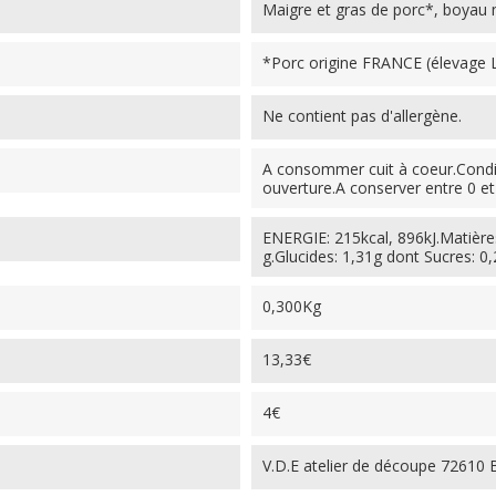
Maigre et gras de porc*, boyau m
*Porc origine FRANCE (élevage 
Ne contient pas d'allergène.
A consommer cuit à coeur.Cond
ouverture.A conserver entre 0 et
ENERGIE: 215kcal, 896kJ.Matières
g.Glucides: 1,31g dont Sucres: 0,
0,300Kg
13,33€
4€
V.D.E atelier de découpe 72610