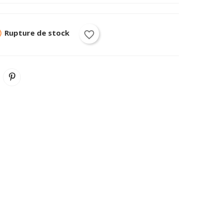
ck
Rupture de stock
favorite_border