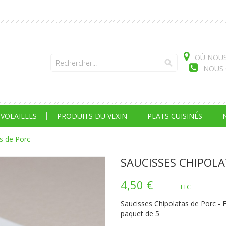
OÙ NOUS
search
NOUS C
VOLAILLES
PRODUITS DU VEXIN
PLATS CUISINÉS
s de Porc
SAUCISSES CHIPOLA
4,50 €
TTC
Saucisses Chipolatas de Porc
paquet de 5