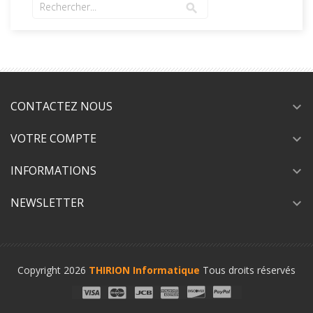
search
CONTACTEZ NOUS
expand_more
VOTRE COMPTE
expand_more
INFORMATIONS
expand_more
NEWSLETTER
expand_more
Copyright 2026
THIRION Informatique
Tous droits réservés