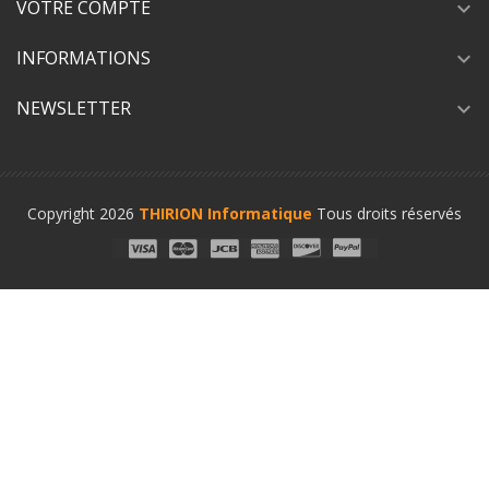
VOTRE COMPTE
expand_more
INFORMATIONS
expand_more
NEWSLETTER
expand_more
Copyright 2026
THIRION Informatique
Tous droits réservés