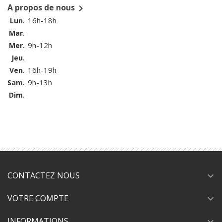
A propos de nous

16h-18h
Lun.
Mar.
9h-12h
Mer.
Jeu.
16h-19h
Ven.
9h-13h
Sam.
Dim.
CONTACTEZ NOUS
expand_more
VOTRE COMPTE
expand_more
INFORMATIONS
expand_more