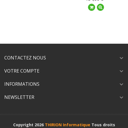
CONTACTEZ NOUS
expand_more
VOTRE COMPTE
expand_more
INFORMATIONS
expand_more
NEWSLETTER
expand_more
Copyright 2026
THIRION Informatique
Tous droits