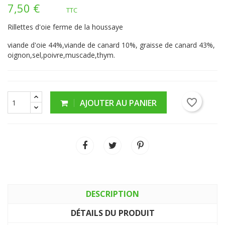
7,50 €
TTC
Rillettes d'oie ferme de la houssaye
viande d'oie 44%,viande de canard 10%, graisse de canard 43%,
oignon,sel,poivre,muscade,thym.
favorite_border
AJOUTER AU PANIER
DESCRIPTION
DÉTAILS DU PRODUIT